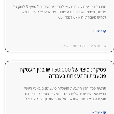
מהו גיל הפרישה שעובד רשאי להתפטר מעבודתו? סעיף 3 לחוק גיל
פרישה, תשס"ד-2004, קובע שהגיל שבהגיעו אליו עובד רשאי
לפרוש מעבודתו הוא 67 לגבר ו-65
קרא עוד »
איתי חן, עו"ד
27 בנובמבר 2022
פסיקה: פיצוי של 150,000 ₪ בגין העסקה
פוגענית והתעמרות בעבודה
תמצית פסק הדין התובעת הועסקה כ-27 שנים באגף היועץ
המשפטי בעיריית ירושלים כסגנית היועץ המשפטי. במסגרת
תפקידה היא הייתה אחראית על אגף התכנון והבנייה. בגלל
קרא עוד »