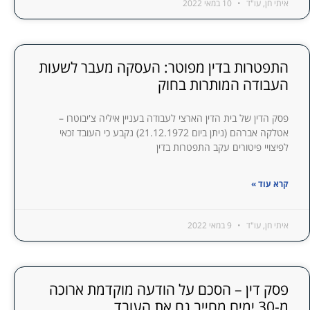
איתי חן, עו"ד
10 במאי 2022
התפטרות בדין מפוטר: העסקה מעבר לשעות
העבודה המותרות בחוק
פסק הדין של בית הדין הארצי לעבודה בעניין איליה צ'יבוטרו –
אטלקה אברהם (ניתן ביום 21.12.1972) נקבע כי העובד זכאי
לפיצויי פיטורים עקב התפטרות בדין
קרא עוד »
איתי חן, עו"ד
9 במאי 2022
פסק דין – הסכם על הודעה מוקדמת ארוכה
מ-30 ימים מחייב גם את העובד