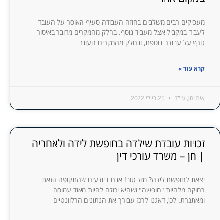
מעסיקים רבים משלבים בחוזה העבודה סעיף האוסר על העובד
לעבוד במקביל אצל מעביד נוסף. בחלק מהמקרים מדובר באיסור
גורף על עבודה נוספת, ובחלק מהמקרים העובד
קרא עוד »
איתי חן, עו"ד
25 ביולי 2022
זכויות עובדת שילדה בחופשת לידה ולאחריה
| חן – משרד עורכי דין
יצאת לחופשת לידה? מזל טוב! אנחנו יודעים שהתקופה הזאת
רחוקה מלהיות "חופשה" ושהיא יכולה להיות מאוד עמוסה
ומאתגרת. לכן, דאגנו לרכז עבורך את הנתונים הרלוונטיים