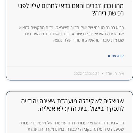
מהו זכרון דברים והאם כדאי לחתום עליו לפני
רכישת דירה?
מבוא במצב הנוכחי של שוק הדיור הישראלי, רבים מתקשים למצוא
את הדירה האידיאלית לרכישה עבורם. כאשר כבר מוצאים דירה
שנראית טובה ומתאימה, והמחיר שלה נמצא
קרא עוד »
איתי חן, עו"ד
24 בנובמבר 2022
שניצליה לא קיבלה מועמדת שאינה יהודייה
לתפקיד בישול. בית הדין: לא אפליה.
מבוא בית הדין הארצי לעבודה דחה ערעורה של מועמדת לעבודה
שטענה כי הופלתה בקבלה לעבודה. באותו מקרה המועמדת