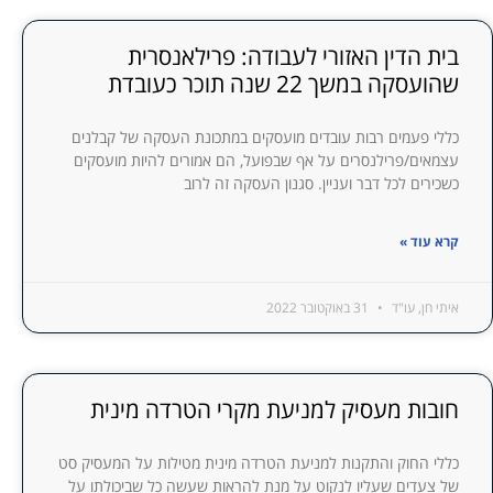
בית הדין האזורי לעבודה: פרילאנסרית
שהועסקה במשך 22 שנה תוכר כעובדת
כללי פעמים רבות עובדים מועסקים במתכונת העסקה של קבלנים
עצמאים/פרילנסרים על אף שבפועל, הם אמורים להיות מועסקים
כשכירים לכל דבר ועניין. סגנון העסקה זה לרוב
קרא עוד »
איתי חן, עו"ד
31 באוקטובר 2022
חובות מעסיק למניעת מקרי הטרדה מינית
כללי החוק והתקנות למניעת הטרדה מינית מטילות על המעסיק סט
של צעדים שעליו לנקוט על מנת להראות שעשה כל שביכולתו על