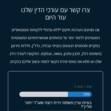
צרו קשר עם עורכי הדין שלנו
עוד היום
אנו מציעים הערכות תיקים *ללא עלות* ללקוחות פוטנציאליים
המעוניינים ללמוד יותר על זכויותיהם ואפשרויותיהם המשפטיות
במקרים וסכסוכים הנוגעים בענייני עבודה, נדל"ן, חדלות פירעון
(פשיטות רגל), תכנון עיזבון, צוואה, ועסקים. התקשרו לעורכי הדין
שלנו או מלאו את טופס יצירת הקשר למטה ונשוב אליכם בהקדם.
שלב
1
מתוך
3
33%
באיזה עניין משפטי היית רוצה שעו"ד יחזור
אלייך?