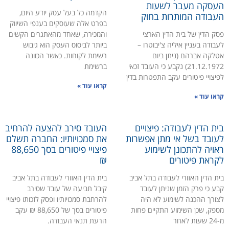
העסקה מעבר לשעות
הקדמה כל בעל עסק יודע היום,
העבודה המותרות בחוק
בפרט אלה שעוסקים בענפי השיווק
פסק הדין של בית הדין הארצי
והמכירה, שאחד מהאתגרים הקשים
לעבודה בעניין איליה צ'יבוטרו –
ביותר לביסוס העסק הוא גיבוש
אטלקה אברהם (ניתן ביום
רשימת לקוחות. כאשר הכוונה
21.12.1972) נקבע כי העובד זכאי
ברשימת
לפיצויי פיטורים עקב התפטרות בדין
קראו עוד »
קראו עוד »
בית הדין לעבודה: פיצויים
העובד סירב להצעה להרחיב
לעובד בשל אי מתן אפשרות
את סמכויותיו: החברה תשלם
ראויה להתכונן לשימוע
פיצויי פיטורים בסך 88,650
לקראת פיטורים
₪
בית הדין האזורי לעבודה בתל אביב
בית הדין האזורי לעבודה בתל אביב
קבע כי פרק הזמן שניתן לעובד
קיבל תביעה של עובד שסירב
לצורך ההכנה לשימוע לא היה
להרחבת סמכויותיו ופסק לזכותו פיצויי
מספק, שכן השימוע התקיים פחות
פיטורים בסך של 88,650 ₪ עקב
מ-24 שעות לאחר
הרעת תנאי העבודה.