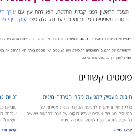
הצעד הראשון לפני קבלת החלטה, הוא להתייעץ עם
עורך דין
והכוונה משפטית בכל תחומי דיני עבודה. גלה כיצד
עורך דין לדינ
*השימוש בלשון זכר במאמר זה נעשה מטעמי נוחות בלבד. כל האמור בו מתייחס באותה מידה גם 
**מטרתם של התכנים והמאמרים המופיעים ו/או מצוטטים ו/או מופנים באתר היא להרחיב את בסי
פנייה לעורך דין על בסיס אישי ופרטני.
פוסטים קשורים
חובות מעסיק למניעת מקרי הטרדה מינית
זכויות נ
כללי החוק והתקנות למניעת הטרדה מינית מטילות על
עובדים כנ
המעסיק סט של צעדים שעליו לנקוט על מנת להראות שעשה
שלכם? לפ
כל שביכולתו על מנת למנוע הטרדה מינית
תשלום? ה
קראו עוד »
קראו עוד 