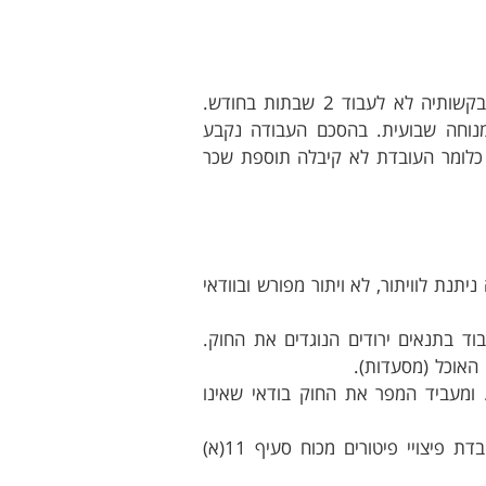
עובדת במסעדה התפטרה מן העבודה לאחר שהמעסיק סירב לבקשותיה לא לעבוד 2 שבתות בחודש.
נוחה שבועית. בהסכם העבודה נקבע
 כלומר העובדת לא קיבלה תוספת שכר
יתנת לוויתור, לא ויתור מפורש ובוודאי
ד בתנאים ירודים הנוגדים את החוק.
האוכל (מסעדות).
. ומעביד המפר את החוק בודאי שאינו
לא נפל דופי בהחלטת בית הדין האזורי לפסוק לעובדת פיצויי פיטורים מכוח סעיף 11(א)