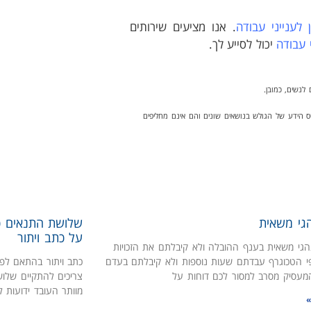
 לענייני עבודה
. אנו מציעים שירותים
י עבודה
יכול לסייע לך.
לנשים, כמובן.
ס הידע של הגולש בנושאים שונים והם אינם מחליפים
הגי משאית
שלושת התנאים כ
על כתב ויתור
הגי משאית בענף ההובלה ולא קיבלתם את הזכויות
י הטכוגרף עבדתם שעות נוספות ולא קיבלתם בעדם
כתב ויתור בהתאם לפס
מעסיק מסרב למסור לכם דוחות על
צריכים להתקיים שלו
מוותר העובד ידועות ל
»