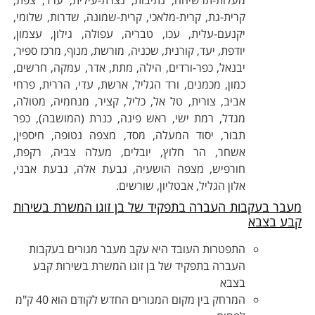
קרית-גת, קרית-מלאכי, קרית-שמונה, שדרות, שלומי,
יקנעם-עלית, עכו, טבריה, עפולה, גילון, עצמון,
יודפת, יעד, קורנית, שכניה, מורשת, מנוף, מרכז ספיר,
יבנאל, כפר-ורדים, הילה, מתת, אדר, עמקה, חרשים,
כמון, מכמנים, ורד הגליל, ארשת, עדי, הררית, פרחי
אביב, צורית, טל אל, כליל, קציר, מנחמיה, מטולה,
מגדל, רמת ישי, ראש פינה, כנרת (המושבה), כפר
תבור, יסוד המעלה, מסד, מצפה נטופה, חיספין,
אשחר, הר חלוץ, יובלים, מעלה צביה, רקפת,
חורפיש, מצפה הושעיה, גבעת אלה, גבעת אבני,
אלון הגליל, אבטליון, שורשים.
עבר בעקבות העברה בתפקיד של בן זוגו המשרת בשירות
בע בצבא
התפטרות העובד היא עקב מעבר מגורים בעקבות
העברה בתפקיד של בן זוגו המשרת בשירות קבע
בצבא
המרחק בין מקום המגורים החדש לקודם הוא 40 ק"מ