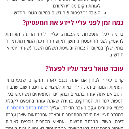
לעומת מקום מגוריו הקודם
העובד גר לפחות 6 חודשים במקום מגוריו החדש
מה זמן לפני עליי ליידע את המעסיק?
דומה לכל התפטרות מהעבודה, עלייך לתת הודעה מוקדמת
מעסיק לפני ההתפטרות. משך תקופת ההודעה המוקדמת תלויה
ותק שלך במקום העבודה ובשיטת תשלום השכר (שעתי, יומי או
ודשי).
ובד שואל כיצד עליו לפעול?
ודם עלייך לבחון אם אתה נכנס לאחד המקרים שבעקבותיו
עתקת המגורים תקנה לך זכאות לפיצויי פיטורים. חשוב שתבחן
יטב אם אתה עומד בתנאים ובמקרים המתאימים תשתמש בכלי
מפות למדידת המרחקים. במידה שאתה עומד בתנאים לקבלת
יצויי פיטורים עקב מעבר הדירה, עלייך
לנסח מכתב התפטרות
.
מכתב תציין את סיבת ההתפטרות ותצרף אסמכתאות שאכן עברת
ירה. בשולי המכתב תרשום, "אמציא מסמכים נוספים לאימות
אמור במכתבי זה לפי דרישה". כך למעסיק לא יהיו טענות בעתיד