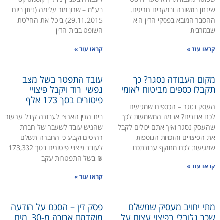
נתן במשורה ובמקרים חריגים.
בע"מ – שרון מור עלימה (ניתן ביום
סבר המובא בפסקי הדין הוא
29.11.2015) ביטל את החלטת
מרבית
השופט בבית הדין
או עוד »
קראו עוד »
ום העבודה נסגר? כך
עובד התפטר בשל מצב
בלו כספים מביטוח לאומי
נפשי ירוד ויקבל פיצויי
פיטורים בסך 173 אלף
סק נסגר – הכספים שמגיעים
ם אבודים? אז מה המשמעות לכך
בית הדין הארצי לעבודה קיבל ערעור
עסק נסגר ואיך אתם יכולים לקבל
שהגיש עובד לשעבר של חברת
 הפיצויים והזכויות הנוספות
רהיטים וקבע כי החברה תשלם
גיעות לכם מתוקף עבודתכם
לעובד פיצויי פיטורים בסך 173,332
₪ בשל התפטרות עקב
או עוד »
קראו עוד »
י יחויב מעסיק שמשלם
פסק דין – הסכם על הודעה
ר גלובלי בפיצוי עצום על
מוקדמת ארוכה מ-30 ימים