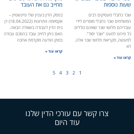
ות נוספות
מחייב גם את העובד
ר גלובלי מעסיקים רבים
בפסק הדין בעניין שלי פיינשטיין –
שלמים שכר גלובלי מוסרים לידי
אקסיומה פתרונות (18.04.2022) דן
בדיהם תלושי שכר שאינם כוללים
בית הדין לעבודה בשאלה הבאה.
 פירוט למעט "שכר יסוד".
האם ניתן לחייב עובד בהסכם עבודה
עשה, מקריאת תלושי שכר אלה,
במתן הודעה מוקדמת ארוכה
קראו עוד »
או עוד »
5
4
3
2
1
צרו קשר עם עורכי הדין שלנו
עוד היום