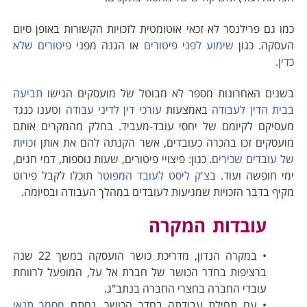
כמו גם פרילנסר לא זכאי אוטומטית לזכויות הקשורות באופן סיום
העסקה. כגון
שימוע לפני פיטורים
או הגנה מפני
פיטורים שלא
כדין
.
בשנים האחרונות מספר לא מבוטל של מועסקים הגישו
תביעה
בבית הדין לעבודה
באמצעות
עורכי דין לדיני עבודה
וטענו כנגד
מעסיקם לקיומם של יחסי עובד-מעביד. בחלק מהמקרים אותם
מועסקים זכו בהכרה כעובדים, אשר הקנתה להם את אותן
זכויות
של עובדים שכירים
. כגון: פיצויי פיטורים, שעות נוספות, דמי חגים,
ימי חופשה ועוד. ב
צ'ק ליסט לעובד המפוטר
תוכלו לקבל פירוט
מקיף בדבר הזכויות שמגיעות לעובדים במהלך העבודה ובסיומה.
עובדות המקרה
• במקרה הנדון, מדריכת כושר הועסקה במשך 22 שנה
ברציפות בחדר הכושר של חברת אל על, המופעל לרווחת
עובדי החברה בחצרי החברה בנתב"ג.
• עם תחילת עבודתה בחדר הכושר, נחתם
מסמך תנאי