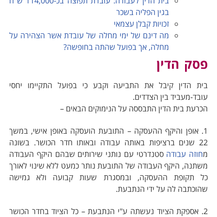
בית הדין לעבודה: עובדת תפוצה בכ-114,000 ש"ח
בגין הפליה בשכר
זכויות קבלן עצמאי
מה דינם של ימי מחלה של עובדת אשר הצהירה על
מחלה, אך בפועל שהתה בחופשה?
פסק הדין
בית הדין קיבל את התביעה וקבע כי בפועל התקיימו יחסי
עובד-מעביד בין הצדדים.
הכרעת בית הדין התבססה על הנימוקים הבאים –
1. אופן והיקף ההעסקה – התובעת הועסקה באופן אישי, במשך
22 שנים ברציפות באותה עבודה ובאותו חדר הכושר. בשונה
מ
חוזה עבודה
סטנדרטי עם נותני שירותים שבהם היקף העבודה
משתנה, היקף העבודה של התובעת נותר כמעט ללא שינוי לאורך
כל תקופת ההעסקה, ובמסגרת שעות קבועה ולא גמישה
שהוכתבה לה על ידי הנתבעת.
2. אספקת הציוד נעשתה ע"י הנתבעת – כל הציוד בחדר הכושר