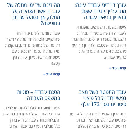
עורך דין דיני עבודה עונה:
מה דינם של ימי מחלה של
מתי עלייך לגלות שאת
עובדת אשר הצהירה על
בהיריון בריאיון עבודה
מחלה, אך בפועל שהתה
בחופשה?
אישה בשנות השלושים מועמדת
לעבודה חדשה בתפקיד מנהלת
עובדת זומנה לשימוע, ולאחר
חשבונות במשרד פרסום. לאחרונה
שהתקיים הוציאה ימי מחלה למשך
היא גילתה שנכנסה להיריון אך היא
תקופה של כחודשיים ימים. בתקופת
מתלבטת אם עליה לעדכן זאת
ימי המחלה נסעה התובעת עם
בריאיון עבודה.
משפחתה לבית מלון, טיילה ואף
קפצה
קראו עוד »
קראו עוד »
עובד התפטר בשל מצב
הסכם עבודה – סוגיות
נפשי ירוד ויקבל פיצויי
במשפט העבודה
פיטורים בסך 173 אלף
שפה משפטית יכולה להיות מבלבלת
בית הדין הארצי לעבודה קיבל ערעור
עבור כל אחד. אבל כשמדובר בתנאים
שהגיש עובד לשעבר של חברת
והגבלות בחוזה עבודה, היא בדרך
רהיטים וקבע כי החברה תשלם
כלל מבלבלת מדי גם עבור האדם