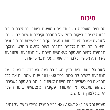
סיכום
התובעת הועסקה משך תקופה ממושכת ביותר, במהלכה הייתה
נתונה לניהול ופיקוח הדוק של החברה וקיבלה תשלום לפי שעה.
לתובעת אמנם היו לקוחות נוספים, אך היקף פעילות זה היה זניח
והיא הייתה תלויה כלכלית בחברה באופן כמעט מוחלט. בנוסף,
הבחירה להיות מועסקת כעצמאית הייתה של הנתבעת, ולתובעת
לא הייתה אפשרות לבחור להיות מועסקת באופן אחר.
לאור כל זאת, בית הדין הכיר בתובעת כעובדת וקבע כי על
הנתבעת לשלם לה סכום בסך 181,000 ש"ח שמהווים את כלל
התנאים הסוציאליים להם הייתה זכאית לו הייתה מועסקת כשכירה,
כשהוא מתבסס על התמורה שקיבלה כעצמאית בתור השכר
הקובע לצורך התחשיב.
סע"ש (תל אביב) 4877-05/18 *** פנינית גריידי נ' אל על נתיבי