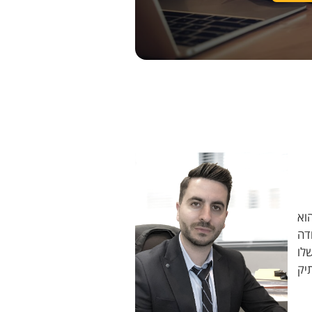
וא
דה
לו
יק