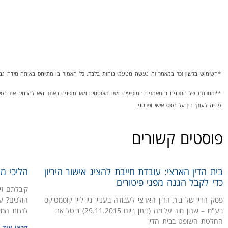
*השימוש בלשון זכר במאמר זה נעשה מטעמי נוחות בלבד. כל האמור בו מתייחס באותה מידה גם 
**מטרתם של התכנים והמאמרים המופיעים ו/או מצוטטים ו/או מופנים באתר היא להרחיב את בסי
פנייה לעורך דין על בסיס אישי ופרטני.
פוסטים קשורים
בית הדין הארצי: עובדת חייבת להציג אישור היריון
הליכי מ
כדי לקבל הגנה מפני פיטורים
קיבלתם זי
פסק הדין של בית הדין הארצי לעבודה בעניין ניו ליין קוסמטיקס
הולכים? ע
בע"מ – שרון מור עלימה (ניתן ביום 29.11.2015) ביטל את
להיות המש
החלטת השופט בבית הדין
קראו עוד 