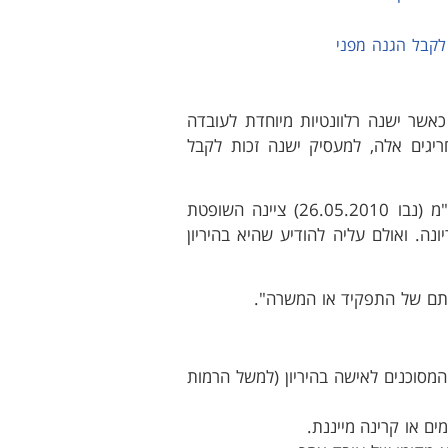
 לקבל הגנה מפני
כאשר ישנה רלוונטיות מיוחדת לעובדה
יגים אלה, למעסיק ישנה זכות לקבל
בפסק הדין של בית הדין הארצי שרונה ארביב – פואמיקס בע"מ (נבו 26.05.2010) ציינה השופטת
נה. ואולם עליה להודיע שהיא בהיריון
הותם של התפקיד או המשרה".
מסוכנים לאישה בהיריון (למשל הרמות
ם או קרינה מייננת.