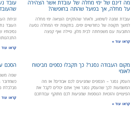
מה דינם של ימי מחלה של עובדת אשר הצהירה
עובד נע
על מחלה, אך בפועל שהתה בחופשה?
שהעובד
עובדת זומנה לשימוע, ולאחר שהתקיים הוציאה ימי מחלה
זניחת העב
למשך תקופה של כחודשיים ימים. בתקופת ימי המחלה נסעה
העובד נח
התובעת עם משפחתה לבית מלון, טיילה ואף קפצה
נסיבותיו 
התנהגותו
קראו עוד »
קראו עוד 
מקום העבודה נסגר? כך תקבלו כספים מביטוח
הסכם עב
לאומי
שפה משפטי
העסק נסגר – הכספים שמגיעים לכם אבודים? אז מה
כשמדובר ב
המשמעות לכך שהעסק נסגר ואיך אתם יכולים לקבל את
מבלבלת מד
הפיצויים והזכויות הנוספות שמגיעות לכם מתוקף עבודתכם
קראו עוד 
קראו עוד »