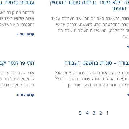
דר ללא רשות. נדחתה טענת המעסיק
עבודות פרטיות ב
 התפטר
הקדמה מה קורה כאשר
ודה "השאלה האם "זניחה" של העבודה על-ידי
עושה שימוש בציוד ש
שבת כהתפטרות שלו, למעשה, נבחנת על-פי
במסגרתן הוא משלשל כ
של כל מקרה, והמאפיינים העיקריים שלה הם
קראו עוד »
 של
»
ודה – סוגיות במשפט העבודה
מתי פרילנסר יקב
ת יכולה להיות מבלבלת עבור כל אחד. אבל
עובד שכיר בכובע של 
תנאים והגבלות בחוזה עבודה, היא בדרך כלל
שהועסק כפרילנסר עשו
י גם עבור האדם הממוצע. עורכי דין
רבים, העסקת עובד ב
»
קראו עוד »
5
4
3
2
1