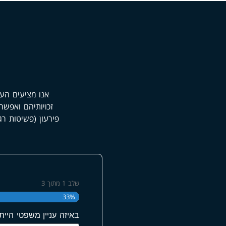
אנו מציעים הער
זכויותיהם ואפשר
פירעון (פשיטות רג
שלב
1
מתוך
3
33%
באיזה עניין משפטי היית