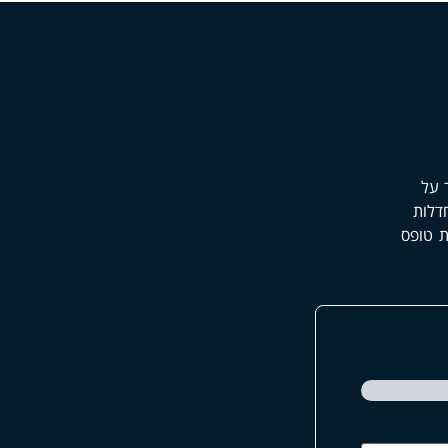
 על
דלות
ת טופס