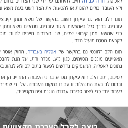
לאכיפה,
חוזה עבודה
חייב להיחתם על ידי שני הצדדים בתום ל
ולא העובד יכולים להונות או להטעות את הצד השני בעת משא ומ
תום הלב הוא גם עיקרון חשוב בהקשר של משא ומתן קיבוצי.
עובדים, בדרך כלל באמצעות איגוד עובדים, מנהלים משא ומת
כדי שמשא ומתן קיבוצי יצליח, שני הצדדים חייבים להיות מו
לקראת הסכם מועיל הדדי.
תום הלב רלוונטי גם בהקשר של
אפליה בעבודה
. החוק אוסר 
מאפיינים מוגנים מסוימים, כגון גזע, מגדר ודת. על מנת להבטי
נתונים לאפליה, המעסיקים נדרשים לפעול בתום לב ולא לנהוג בש
לסיכום, תום הלב הוא עיקרון מכריע בדיני העבודה המחייב הן את
ובתום לב בעת התנהלות זו עם זו במקום העבודה. על ידי שמירה ע
לעבוד יחד כדי ליצור סביבת עבודה הוגנת ופרודוקטיבית.
רוצה לקבל הערכת מקצועית 