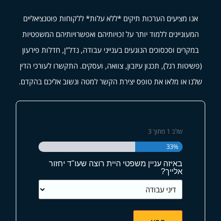
אנו מציעים הערכות תיקים *ללא עלות* ללקוחות פוטנציאליים
המעוניינים ללמוד יותר על זכויותיהם ואפשרויותיהם המשפטיות
במקרים וסכסוכים הנוגעים בענייני עבודה, נדל"ן, חדלות פירעון
(פשיטות רגל), תכנון עיזבון, צוואה, ועסקים. התקשרו לעורכי הדין
שלנו או מלאו את טופס יצירת הקשר למטה ונשוב אליכם בהקדם.
שלב
1
מתוך
3
33%
באיזה עניין משפטי היית רוצה שעו"ד יחזור
אלייך?