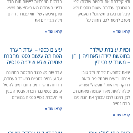
ולא קיבלתם את הזכויות שלכם? לפי
הדרכים המרכזיות ליישום תום הלב
הטכוגרף עבדתם שעות נוספות ולא
בדיני העבודה היא באמצעות משא
קיבלתם בעדם תשלום? המעסיק
ומתן ואכיפה של חוזי עבודה. חוזים
מסרב למסור לכם דוחות על
אלה מגדירים את
קראו עוד »
קראו עוד »
זכויות עובדת שילדה
עיצום כספי – ועדת הערר
בחופשת לידה ולאחריה | חן
הפחיתה עיצום כספי מחברת
– משרד עורכי דין
שמירה שלא שילמה פנסיה
יצאת לחופשת לידה? מזל טוב!
ערר שהוגש כנגד החלטת הממונה
אנחנו יודעים שהתקופה הזאת
על עיצומים כספיים במשרד העבודה,
רחוקה מלהיות "חופשה" ושהיא
הרווחה והשירותים החברתיים להטיל
יכולה להיות מאוד עמוסה ומאתגרת.
עיצום כספי נגד חברת אבטחה בגין
לכן, דאגנו לרכז עבורך את הנתונים
אי העברת ניכויי פנסיה במועדם
הרלוונטיים
קראו עוד »
קראו עוד »
האם ניתן לאלץ אותי
עורך דין דיני עבודה משיב: