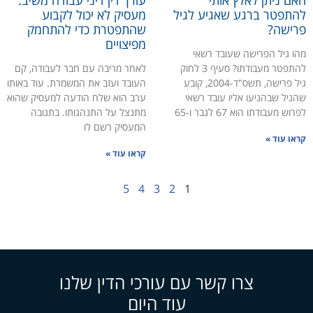
להתפטר ברגע שאגיע לגיל
מעסיק לא יכול לקבוע
פרישה?
שהתפטרת כדי להתחמק
מפיצויים
מהו גיל הפרישה שעובד רשאי
להתפטר מעבודתו? סעיף 3 לחוק
לאחר מריבה עם חבר לעבודה, קם
גיל פרישה, תשס"ד-2004, קובע
העובד ועזב את המשמרת. עוד באותו
שהגיל שבהגיעו אליו עובד רשאי
ערב הוא שלח הודעה למעסיק שהוא
לפרוש מעבודתו הוא 67 לגבר ו-65
מתנצל על התנהגותו. בתגובה
המעסיק רשם לו
קראו עוד »
קראו עוד »
5
4
3
2
1
צרו קשר עם עורכי הדין שלנו
עוד היום