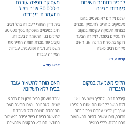
להכיר בנותנת השירות
מעסיקה תפצה עובדת
כעובדת מדינה
ב-30,000 ש"ח בשל
התעמרות בעבודה
ישנם מקרים לא מעטים בהם
מעסיקים בוחרים להעסיק עובדים
בית הדין האזורי לעבודה בתל אביב
בצורות העסקה עקיפות במקום
חייב בפיצויים מעסיקה בסך 30,000
להעסיקם בשכר. למקרה הצער,
שקלים בגין התעמרות בעבודה.
דווקא במוסדות מדינה, אנו רואים
נקבע שהעובדת חוותה התייחסות
מקרים רבים כאלה
משפילה, מבזה ופוגענית. עובדות
המקרה עובדת
קראו עוד »
קראו עוד »
הליכי משמעת במקום
האם מותר להשאיר עובד
העבודה
בבית ללא תשלום?
קיבלתם זימון להליך משמעתי ואין
עובד מועסק בבית מלון מזה כבר 3
לכם מושג לקראת מה אתם הולכים?
שנים. לאחרונה יצאה הודעה מאת
עורך דין לדיני עבודה מסביר במה
ההנהלה המורה לכל העובדים
מדובר, ומה עשויה להיות המשמעות
להישאר בביתם בשל ירידה בפעילות
מבחינתכם. כללי בגופים
בחודשי החורף. בתקופה שנמשכה