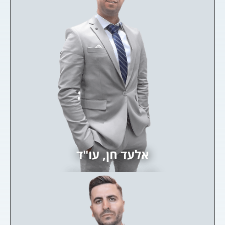
אלעד חן, עו"ד
שותף - ליטיגציה, עבודה, אזרחי ועוד