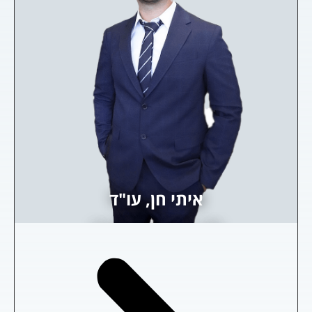
איתי חן, עו"ד
שותף - ליטיגציה, אזרחי, תעסוקה ועוד