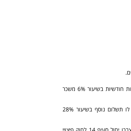
המצב הראשון חל כאשר המעסיק הפקיד לרכיב הפיצויים בקרן הפנסיה של העובד, לאורך כל תקופת העסקה, הפקדות חודשיות בשיעור 6% משכר
במקרה כזה הכספים שנצברו מהווים 72% מכספי הפיצויים. כך שבמידה והעובד יפוטר, על המעסיק יהיה להשלים לו תשלום נוסף בשיעור 28%
המצב השני חל כאשר מעסיק בוחר להפריש 8.33% משכרו של העובד לקופת הפיצויים. במקרה כזה על הכספים שנצברו יחול סעיף 14 לחוק פיצויי