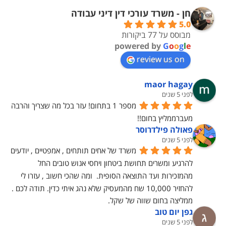
חן - משרד עורכי דין דיני עבודה
5.0
מבוסס על 77 ביקורות
powered by
G
o
o
g
l
e
review us on
maor hagay
לפני 5 שנים
מספר 1 בתחום! עזר בכל מה שצריך והרבה 
מעברממליץ בחום!!
פאולה פילדרוסר
לפני 5 שנים
משרד של אחים תותחים , אמפטיים , יודעים 
להרגיע ומשרים תחושת ביטחון ויחסי אנוש טובים החל 
מהמזכירות ועד התוצאה הסופית.  ומה שהכי חשוב , עזרו לי 
להחזיר 10,000 שח מהמעסיק שלא נהג איתי כדין. תודה לכם . 
ממליצה בחום שווה של שקל.
גפן יום טוב
לפני 5 שנים