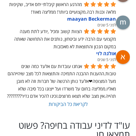
מהרגע הראשון קיבלתי יחס אדיב, שקיפות 
מלאה וכנות רבה.מקצועיים ביותר! ממליצה מאוד!
maayan Beckerman
לפני 5 שנים
הצוות קשוב ומכיל ,יודע לתת מענה 
מקצועי עם הרבה ידע וביטחון, נותנים את התחושה שאתה 
במקום הנכון והתוצאות לא מאכזבות
אולגה לוי
לפני 5 שנים
אנחנו עובדות עם אלעד כמה שנים 
טובות.ההענות ההבנה התמיכה והתוצאות לכל מצב שיהייההם 
מעל המצופה❤אלעד נותן הרגשה של חברות וזה לא מובן 
מאליו.ממליצה בחום על משרדו ועל ייצוגו בכל סיבה שלא 
תהייה.אין מצב שלא תצאו מרוצים.זכינו להכיר אדם נדיר????????
לקריאת כל הביקורות
עו"ד לדיני עבודה בחיפה? פשוט
תמצאו חן.